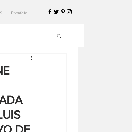
S
Portafolio
NE
EADA
LUIS
VO DE