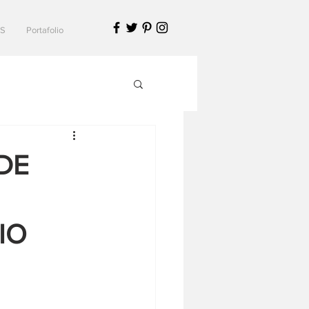
S
Portafolio
DE
IO