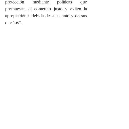
protección mediante políticas que 
promuevan el comercio justo y eviten la 
apropiación indebida de su talento y de sus 
diseños”.
Posteriormente inauguraron una exposición 
en la explanada del edificio legislativo en 
Plaza de Armas, donde artesanos de todo el 
estado presentaron sus productos de diversa 
índole, con una gran respuesta de los 
ciudadanos que reconocieron la calidad de 
los productos, originalidad y precios 
accesibles.