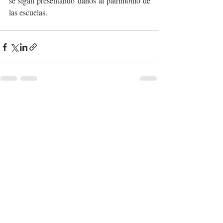
se sigan presentando daños al patrimonio de 
las escuelas.
Entradas recientes
Ver todo