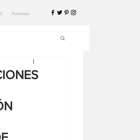
S
Portafolio
CIONES
ÓN
DE