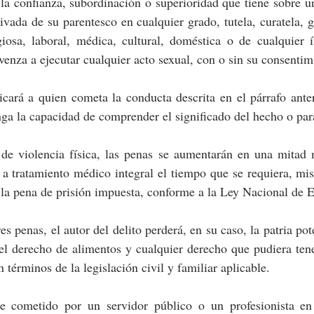
la confianza, subordinación o superioridad que tiene sobre u
ivada de su parentesco en cualquier grado, tutela, curatela, g
giosa, laboral, médica, cultural, doméstica o de cualquier í
venza a ejecutar cualquier acto sexual, con o sin su consentim
ará a quien cometa la conducta descrita en el párrafo anteri
ga la capacidad de comprender el significado del hecho o para 
 de violencia física, las penas se aumentarán en una mitad m
o a tratamiento médico integral el tiempo que se requiera, m
 la pena de prisión impuesta, conforme a la Ley Nacional de 
 penas, el autor del delito perderá, en su caso, la patria potes
 el derecho de alimentos y cualquier derecho que pudiera tene
n términos de la legislación civil y familiar aplicable.
e cometido por un servidor público o un profesionista en 