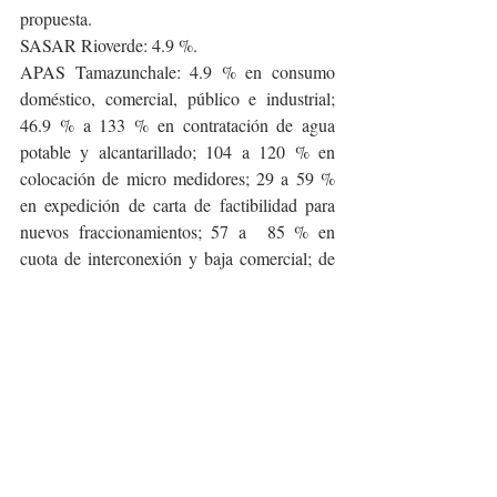
propuesta.
SASAR Rioverde: 4.9 %.
APAS Tamazunchale: 4.9 % en consumo 
doméstico, comercial, público e industrial; 
46.9 % a 133 % en contratación de agua 
potable y alcantarillado; 104 a 120 % en 
colocación de micro medidores; 29 a 59 % 
en expedición de carta de factibilidad para 
nuevos fraccionamientos; 57 a  85 % en 
cuota de interconexión y baja comercial; de 
58 % a 111% en demás costos.
SAPSA de Matehuala: 4.9 % en todas las 
cuotas y tarifas.
DAPAS de San Ciro de Acosta: 4.9 % en 
conexión; 0.1 y 0.2 % en cuota fija, medida 
y resto.
Ciudad Valles: presentó dos propuestas, una 
del 20 % general y otra del 4.93 % acorde al 