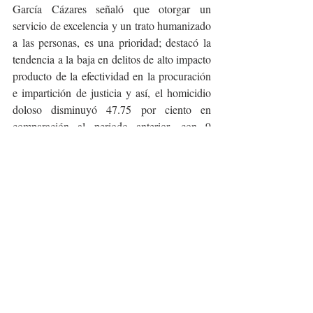
García Cázares señaló que otorgar un 
servicio de excelencia y un trato humanizado 
a las personas, es una prioridad; destacó la 
tendencia a la baja en delitos de alto impacto 
producto de la efectividad en la procuración 
e impartición de justicia y así, el homicidio 
doloso disminuyó 47.75 por ciento en 
comparación al periodo anterior, con 9 
homicidios en promedio contra 54.5 que es 
la media nacional.
El delito de robo de vehículos registra una 
disminución del 37 %; se incrementó el 
estado de fuerza en 80 personas entre 
agentes fiscales, policías de investigación y 
peritos; se puso a disposición del juez a 410 
objetivos criminales generadores de violencia 
en la zona metropolitana vinculados a 
diversas causas penales. Se judicializó el 100 