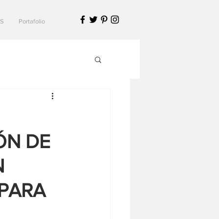
S
Portafolio
ÓN DE
N
PARA